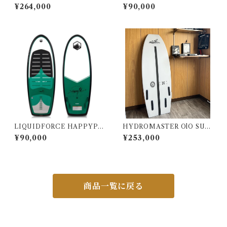
MODEL 4’4’’
LL 4‘6“
¥264,000
¥90,000
LIQUIDFORCE HAPPYPI
HYDROMASTER OlO SUR
LL 4’10”
F 4’5’’
¥90,000
¥253,000
商品一覧に戻る